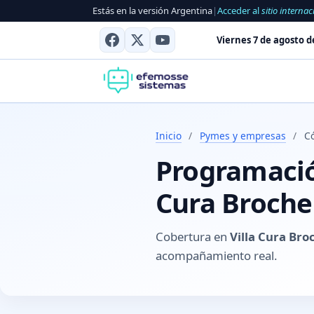
Estás en la versión Argentina
|
Acceder al
sitio internac
Viernes 7 de agosto d
Inicio
/
Pymes y empresas
/
Có
Programación
Cura Broche
Cobertura en
Villa Cura Bro
acompañamiento real.