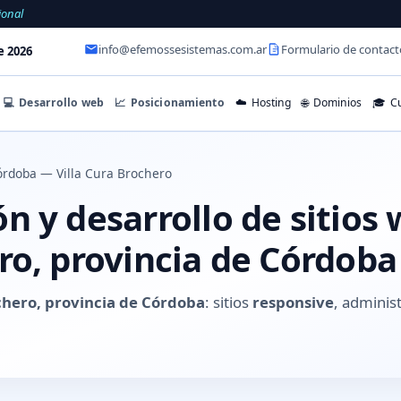
ional
info@efemossesistemas.com.ar
Formulario de contact
e 2026
💻
Desarrollo web
📈
Posicionamiento
☁️
Hosting
🌐
Dominios
🎓
Cu
rdoba — Villa Cura Brochero
 y desarrollo de sitios 
ro, provincia de Córdoba
chero, provincia de Córdoba
: sitios
responsive
, adminis