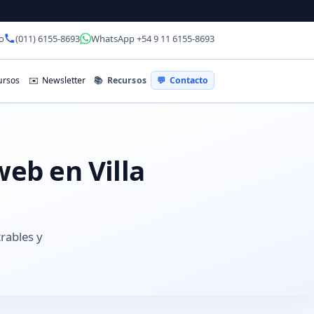
o
(011) 6155-8693
WhatsApp +54 9 11 6155-8693
📚
Recursos
rsos
✉️
Newsletter
💬
Contacto
web en Villa
trables y