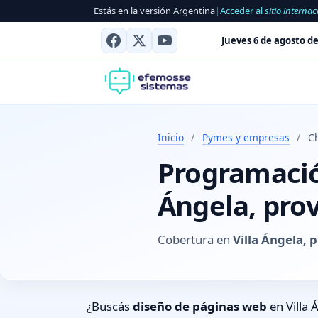
Estás en la versión Argentina
|
Acceder al
sitio internac
Jueves 6 de agosto de
Inicio
/
Pymes y empresas
/
Ch
Programación
Ángela, pro
Cobertura en
Villa Ángela, 
¿Buscás
diseño de páginas web
en Villa 