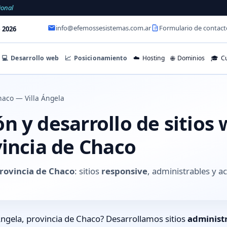
ional
info@efemossesistemas.com.ar
Formulario de contact
 2026
💻
Desarrollo web
📈
Posicionamiento
☁️
Hosting
🌐
Dominios
🎓
Cu
aco — Villa Ángela
 y desarrollo de sitios 
vincia de Chaco
provincia de Chaco
: sitios
responsive
, administrables y 
Ángela, provincia de Chaco? Desarrollamos sitios
administ