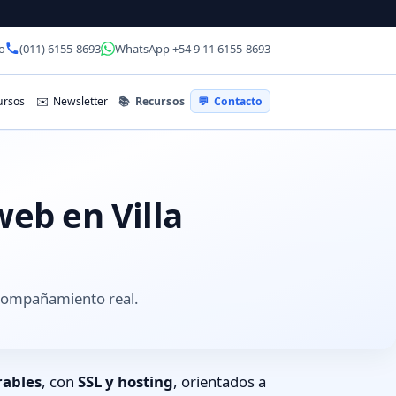
o
(011) 6155-8693
WhatsApp +54 9 11 6155-8693
📚
Recursos
rsos
✉️
Newsletter
💬
Contacto
web en Villa
acompañamiento real.
rables
, con
SSL y hosting
, orientados a