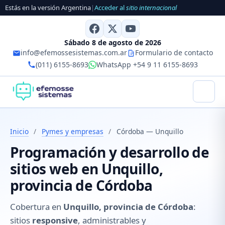
Estás en la versión Argentina
|
Acceder al
sitio internacional
Sábado 8 de agosto de 2026
info@efemossesistemas.com.ar
Formulario de contacto
(011) 6155-8693
WhatsApp +54 9 11 6155-8693
Inicio
/
Pymes y empresas
/
Córdoba — Unquillo
Programación y desarrollo de
sitios web en Unquillo,
provincia de Córdoba
Cobertura en
Unquillo, provincia de Córdoba
:
sitios
responsive
, administrables y