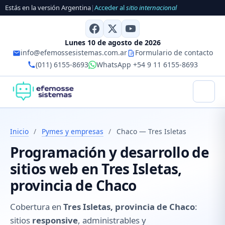
Estás en la versión Argentina
|
Acceder al
sitio internacional
Lunes 10 de agosto de 2026
info@efemossesistemas.com.ar
Formulario de contacto
(011) 6155-8693
WhatsApp +54 9 11 6155-8693
Inicio
/
Pymes y empresas
/
Chaco — Tres Isletas
Programación y desarrollo de
sitios web en Tres Isletas,
provincia de Chaco
Cobertura en
Tres Isletas, provincia de Chaco
:
sitios
responsive
, administrables y