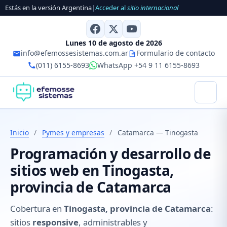
Estás en la versión Argentina
|
Acceder al
sitio internacional
Lunes 10 de agosto de 2026
info@efemossesistemas.com.ar
Formulario de contacto
(011) 6155-8693
WhatsApp +54 9 11 6155-8693
Inicio
/
Pymes y empresas
/
Catamarca — Tinogasta
Programación y desarrollo de
sitios web en Tinogasta,
provincia de Catamarca
Cobertura en
Tinogasta, provincia de Catamarca
:
sitios
responsive
, administrables y