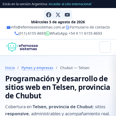
Estás en la versión Argentina
|
Acceder al
sitio internacional
Miércoles 5 de agosto de 2026
info@efemossesistemas.com.ar
Formulario de contacto
(011) 6155-8693
WhatsApp +54 9 11 6155-8693
Inicio
/
Pymes y empresas
/
Chubut — Telsen
Programación y desarrollo de
sitios web en Telsen, provincia
de Chubut
Cobertura en
Telsen, provincia de Chubut
: sitios
responsive
, administrables y acompañamiento real.