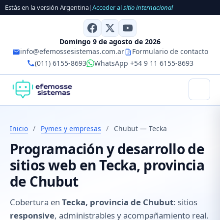
Estás en la versión Argentina
|
Acceder al
sitio internacional
Domingo 9 de agosto de 2026
info@efemossesistemas.com.ar
Formulario de contacto
(011) 6155-8693
WhatsApp +54 9 11 6155-8693
Inicio
/
Pymes y empresas
/
Chubut — Tecka
Programación y desarrollo de
sitios web en Tecka, provincia
de Chubut
Cobertura en
Tecka, provincia de Chubut
: sitios
responsive
, administrables y acompañamiento real.