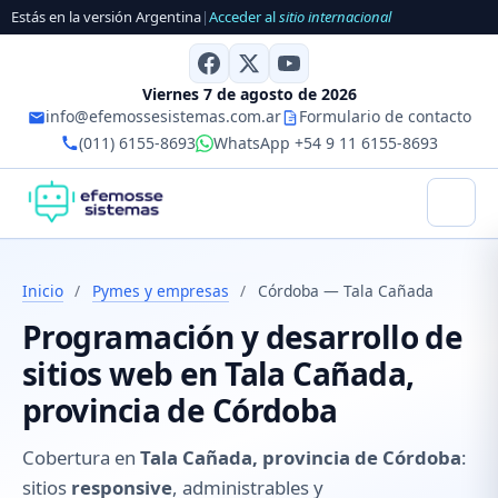
Estás en la versión Argentina
|
Acceder al
sitio internacional
Viernes 7 de agosto de 2026
info@efemossesistemas.com.ar
Formulario de contacto
(011) 6155-8693
WhatsApp +54 9 11 6155-8693
Inicio
/
Pymes y empresas
/
Córdoba — Tala Cañada
Programación y desarrollo de
sitios web en Tala Cañada,
provincia de Córdoba
Cobertura en
Tala Cañada, provincia de Córdoba
:
sitios
responsive
, administrables y