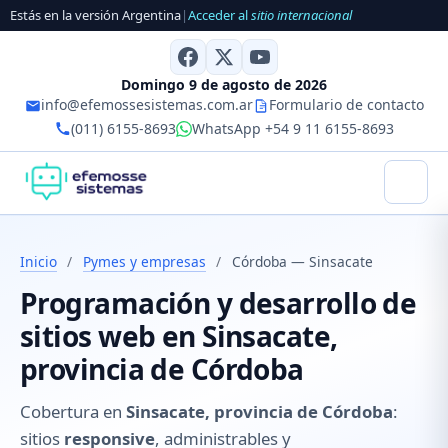
Estás en la versión Argentina
|
Acceder al
sitio internacional
Domingo 9 de agosto de 2026
info@efemossesistemas.com.ar
Formulario de contacto
(011) 6155-8693
WhatsApp +54 9 11 6155-8693
Inicio
/
Pymes y empresas
/
Córdoba — Sinsacate
Programación y desarrollo de
sitios web en Sinsacate,
provincia de Córdoba
Cobertura en
Sinsacate, provincia de Córdoba
:
sitios
responsive
, administrables y