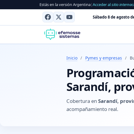
Estás en la versión Argentina
|
Acceder al
sitio internac
Sábado 8 de agosto d
Inicio
/
Pymes y empresas
/
B
Programación
Sarandí, pr
Cobertura en
Sarandí, prov
acompañamiento real.