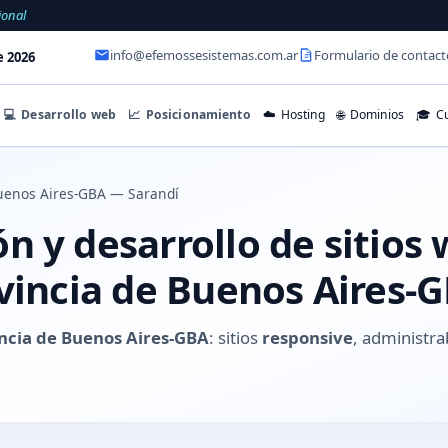
ional
info@efemossesistemas.com.ar
Formulario de contact
e 2026
💻
Desarrollo web
📈
Posicionamiento
☁️
Hosting
🌐
Dominios
🎓
Cu
uenos Aires-GBA — Sarandí
 y desarrollo de sitios
ovincia de Buenos Aires-
incia de Buenos Aires-GBA
: sitios
responsive
, administra