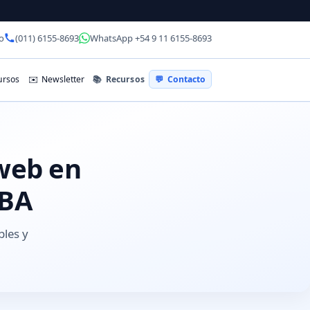
o
(011) 6155-8693
WhatsApp +54 9 11 6155-8693
📚
Recursos
rsos
✉️
Newsletter
💬
Contacto
 web en
GBA
bles y