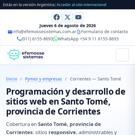
Estás en la versión Argentina
|
Acceder al
sitio internacional
Jueves 6 de agosto de 2026
info@efemossesistemas.com.ar
Formulario de contacto
(011) 6155-8693
WhatsApp +54 9 11 6155-8693
Inicio
/
Pymes y empresas
/
Corrientes — Santo Tomé
Programación y desarrollo de
sitios web en Santo Tomé,
provincia de Corrientes
Cobertura en
Santo Tomé, provincia de
Corrientes
: sitios
responsive
, administrables y