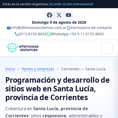
Estás en la versión Argentina
|
Acceder al
sitio internacional
Domingo 9 de agosto de 2026
info@efemossesistemas.com.ar
Formulario de contacto
(011) 6155-8693
WhatsApp +54 9 11 6155-8693
Inicio
/
Pymes y empresas
/
Corrientes — Santa Lucía
Programación y desarrollo de
sitios web en Santa Lucía,
provincia de Corrientes
Cobertura en
Santa Lucía, provincia de
Corrientes
: sitios
responsive
, administrables y