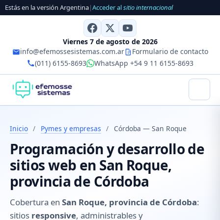
Estás en la versión Argentina
|
Acceder al
sitio internacional
Viernes 7 de agosto de 2026
info@efemossesistemas.com.ar
Formulario de contacto
(011) 6155-8693
WhatsApp +54 9 11 6155-8693
Inicio
/
Pymes y empresas
/
Córdoba — San Roque
Programación y desarrollo de
sitios web en San Roque,
provincia de Córdoba
Cobertura en
San Roque, provincia de Córdoba
:
sitios
responsive
, administrables y