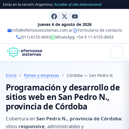
Estás en la versión Argentina
|
Acceder al
sitio internacional
Jueves 6 de agosto de 2026
info@efemossesistemas.com.ar
Formulario de contacto
(011) 6155-8693
WhatsApp +54 9 11 6155-8693
Inicio
/
Pymes y empresas
/
Córdoba — San Pedro N.
Programación y desarrollo de
sitios web en San Pedro N.,
provincia de Córdoba
Cobertura en
San Pedro N., provincia de Córdoba
:
sitios
responsive
, administrables y