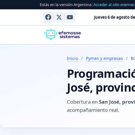
Estás en la versión Argentina
|
Acceder al
sitio internac
Jueves 6 de agosto de
Inicio
/
Pymes y empresas
/
B
Programació
José, provin
Cobertura en
San José, prov
acompañamiento real.