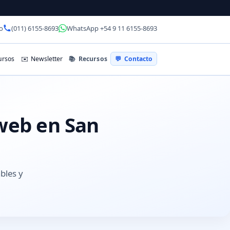
o
(011) 6155-8693
WhatsApp +54 9 11 6155-8693
📚
Recursos
rsos
✉️
Newsletter
💬
Contacto
 web en San
bles y