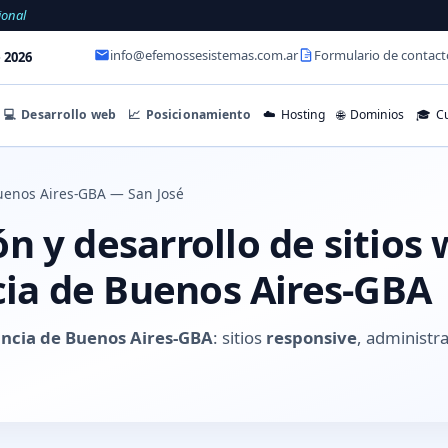
ional
info@efemossesistemas.com.ar
Formulario de contact
 2026
💻
Desarrollo web
📈
Posicionamiento
☁️
Hosting
🌐
Dominios
🎓
Cu
uenos Aires-GBA — San José
n y desarrollo de sitios
cia de Buenos Aires-GBA
incia de Buenos Aires-GBA
: sitios
responsive
, administra