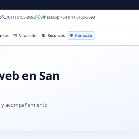
o
(011) 6155-8693
WhatsApp +54 9 11 6155-8693
📚
Recursos
rsos
✉️
Newsletter
💬
Contacto
 web en San
es y acompañamiento