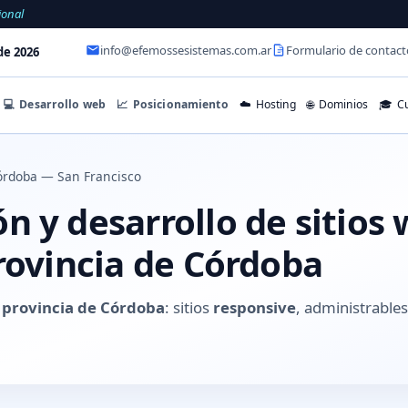
ional
info@efemossesistemas.com.ar
Formulario de contact
de 2026
💻
Desarrollo web
📈
Posicionamiento
☁️
Hosting
🌐
Dominios
🎓
Cu
órdoba — San Francisco
n y desarrollo de sitios
rovincia de Córdoba
, provincia de Córdoba
: sitios
responsive
, administrabl