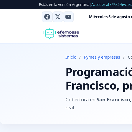
Estás en la versión Argentina
|
Acceder al
sitio internac
Miércoles 5 de agosto 
Inicio
/
Pymes y empresas
/
C
Programació
Francisco, p
Cobertura en
San Francisco
real.