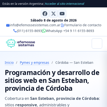
Estás en la versión Argentina
|
Acceder al
sitio internacional
Sábado 8 de agosto de 2026
info@efemossesistemas.com.ar
Formulario de contacto
(011) 6155-8693
WhatsApp +54 9 11 6155-8693
Inicio
/
Pymes y empresas
/
Córdoba — San Esteban
Programación y desarrollo de
sitios web en San Esteban,
provincia de Córdoba
Cobertura en
San Esteban, provincia de Córdoba
:
sitios
responsive
, administrables y