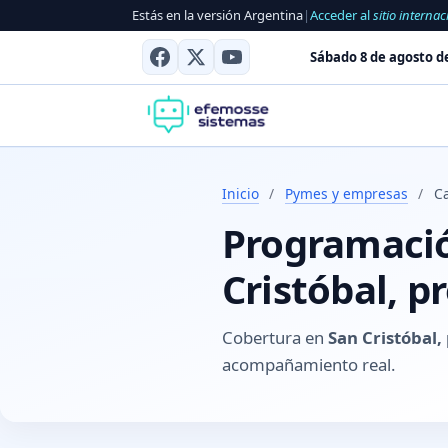
Estás en la versión Argentina
|
Acceder al
sitio internac
Sábado 8 de agosto d
Inicio
/
Pymes y empresas
/
Ca
Programació
Cristóbal, p
Cobertura en
San Cristóbal,
acompañamiento real.