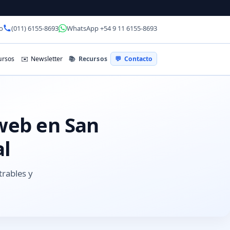
o
(011) 6155-8693
WhatsApp +54 9 11 6155-8693
📚
Recursos
rsos
✉️
Newsletter
💬
Contacto
 web en San
al
trables y