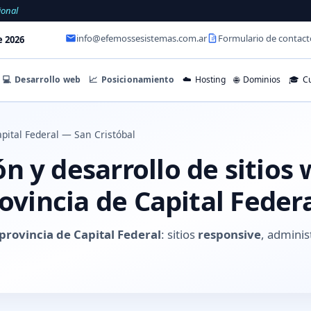
ional
info@efemossesistemas.com.ar
Formulario de contact
e 2026
💻
Desarrollo web
📈
Posicionamiento
☁️
Hosting
🌐
Dominios
🎓
Cu
pital Federal — San Cristóbal
n y desarrollo de sitios
rovincia de Capital Feder
 provincia de Capital Federal
: sitios
responsive
, adminis