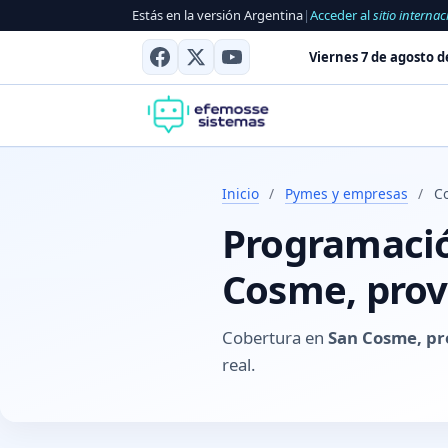
Estás en la versión Argentina
|
Acceder al
sitio internac
Viernes 7 de agosto d
Inicio
/
Pymes y empresas
/
C
Programació
Cosme, prov
Cobertura en
San Cosme, pr
real.