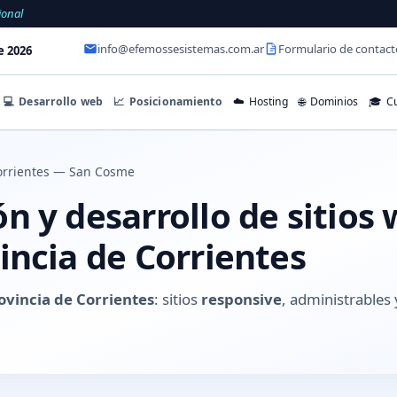
ional
info@efemossesistemas.com.ar
Formulario de contact
e 2026
💻
Desarrollo web
📈
Posicionamiento
☁️
Hosting
🌐
Dominios
🎓
Cu
orrientes — San Cosme
n y desarrollo de sitios
incia de Corrientes
ovincia de Corrientes
: sitios
responsive
, administrable