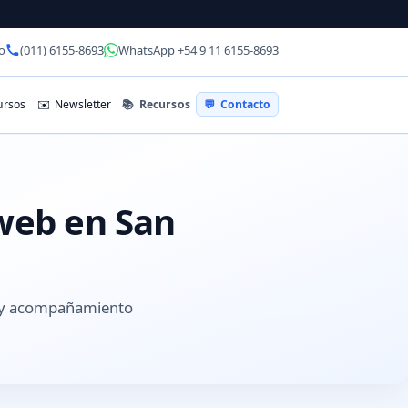
o
(011) 6155-8693
WhatsApp +54 9 11 6155-8693
📚
Recursos
rsos
✉️
Newsletter
💬
Contacto
 web en San
s y acompañamiento