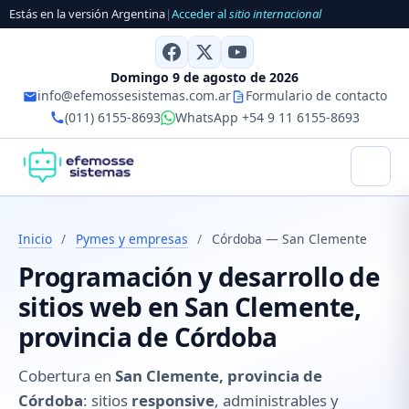
Estás en la versión Argentina
|
Acceder al
sitio internacional
Domingo 9 de agosto de 2026
info@efemossesistemas.com.ar
Formulario de contacto
(011) 6155-8693
WhatsApp +54 9 11 6155-8693
Inicio
/
Pymes y empresas
/
Córdoba — San Clemente
Programación y desarrollo de
sitios web en San Clemente,
provincia de Córdoba
Cobertura en
San Clemente, provincia de
Córdoba
: sitios
responsive
, administrables y