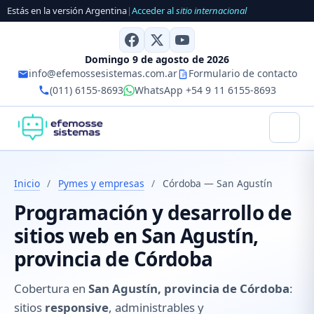
Estás en la versión Argentina
|
Acceder al
sitio internacional
Domingo 9 de agosto de 2026
info@efemossesistemas.com.ar
Formulario de contacto
(011) 6155-8693
WhatsApp +54 9 11 6155-8693
Inicio
/
Pymes y empresas
/
Córdoba — San Agustín
Programación y desarrollo de
sitios web en San Agustín,
provincia de Córdoba
Cobertura en
San Agustín, provincia de Córdoba
:
sitios
responsive
, administrables y