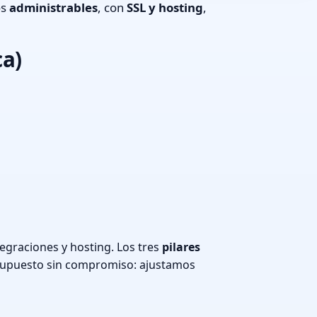
os
administrables
, con
SSL y hosting
,
ca)
graciones y hosting. Los tres
pilares
supuesto sin compromiso: ajustamos