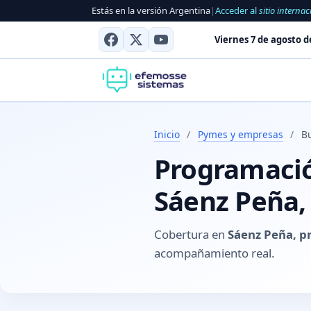
Estás en la versión Argentina
|
Acceder al
sitio internac
Viernes 7 de agosto d
Inicio
/
Pymes y empresas
/
B
Programación
Sáenz Peña,
Cobertura en
Sáenz Peña, p
acompañamiento real.