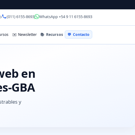
o
(011) 6155-8693
WhatsApp +54 9 11 6155-8693
📚
Recursos
rsos
✉️
Newsletter
💬
Contacto
 web en
es-GBA
strables y