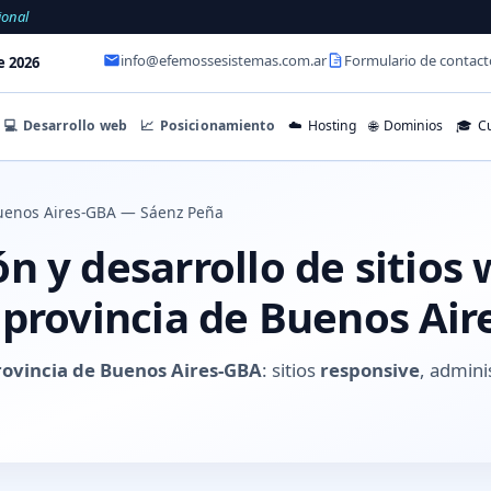
ional
info@efemossesistemas.com.ar
Formulario de contact
e 2026
💻
Desarrollo web
📈
Posicionamiento
☁️
Hosting
🌐
Dominios
🎓
Cu
uenos Aires-GBA — Sáenz Peña
 y desarrollo de sitios
 provincia de Buenos Air
rovincia de Buenos Aires-GBA
: sitios
responsive
, admini