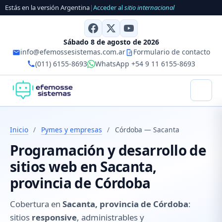
Estás en la versión Argentina
|
Acceder al
sitio internacional
Sábado 8 de agosto de 2026
info@efemossesistemas.com.ar
Formulario de contacto
(011) 6155-8693
WhatsApp +54 9 11 6155-8693
Inicio
/
Pymes y empresas
/
Córdoba — Sacanta
Programación y desarrollo de
sitios web en Sacanta,
provincia de Córdoba
Cobertura en
Sacanta, provincia de Córdoba
:
sitios
responsive
, administrables y