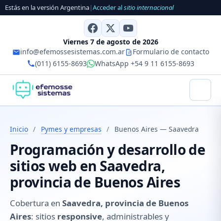
Estás en la versión Argentina
|
Acceder al
sitio internacional
Viernes 7 de agosto de 2026
info@efemossesistemas.com.ar
Formulario de contacto
(011) 6155-8693
WhatsApp +54 9 11 6155-8693
Inicio
/
Pymes y empresas
/
Buenos Aires — Saavedra
Programación y desarrollo de
sitios web en Saavedra,
provincia de Buenos Aires
Cobertura en
Saavedra, provincia de Buenos
Aires
: sitios
responsive
, administrables y