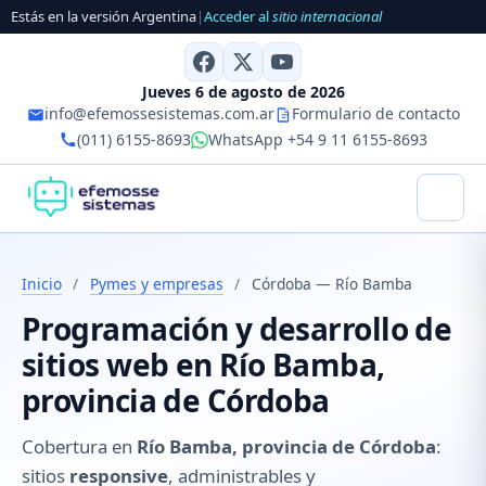
Estás en la versión Argentina
|
Acceder al
sitio internacional
Jueves 6 de agosto de 2026
info@efemossesistemas.com.ar
Formulario de contacto
(011) 6155-8693
WhatsApp +54 9 11 6155-8693
Inicio
/
Pymes y empresas
/
Córdoba — Río Bamba
Programación y desarrollo de
sitios web en Río Bamba,
provincia de Córdoba
Cobertura en
Río Bamba, provincia de Córdoba
:
sitios
responsive
, administrables y