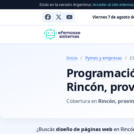
Estás en la versión Argentina
|
Acceder al
sitio internac
Viernes 7 de agosto d
Inicio
/
Pymes y empresas
/
C
Programación
Rincón, pro
Cobertura en
Rincón, provi
¿Buscás
diseño de páginas web
en Rincó