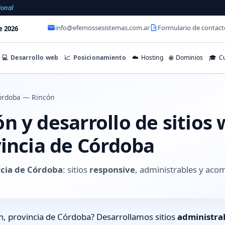
ional
info@efemossesistemas.com.ar
Formulario de contact
e 2026
💻
Desarrollo web
📈
Posicionamiento
☁️
Hosting
🌐
Dominios
🎓
Cu
órdoba — Rincón
 y desarrollo de sitios
vincia de Córdoba
ncia de Córdoba
: sitios
responsive
, administrables y aco
n, provincia de Córdoba? Desarrollamos sitios
administra