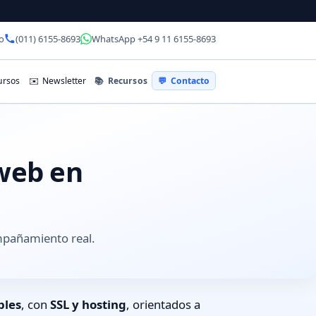
o
(011) 6155-8693
WhatsApp +54 9 11 6155-8693
📚
Recursos
rsos
✉️
Newsletter
💬
Contacto
 web en
mpañamiento real.
bles
, con
SSL y hosting
, orientados a