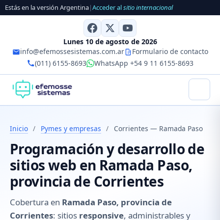
Estás en la versión Argentina
|
Acceder al
sitio internacional
Lunes 10 de agosto de 2026
info@efemossesistemas.com.ar
Formulario de contacto
(011) 6155-8693
WhatsApp +54 9 11 6155-8693
Inicio
/
Pymes y empresas
/
Corrientes — Ramada Paso
Programación y desarrollo de
sitios web en Ramada Paso,
provincia de Corrientes
Cobertura en
Ramada Paso, provincia de
Corrientes
: sitios
responsive
, administrables y