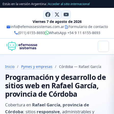
Estás en la versión Argentina
|
Acceder al
sitio internacional
Viernes 7 de agosto de 2026
info@efemossesistemas.com.ar
Formulario de contacto
(011) 6155-8693
WhatsApp +54 9 11 6155-8693
Inicio
/
Pymes y empresas
/
Córdoba — Rafael García
Programación y desarrollo de
sitios web en Rafael García,
provincia de Córdoba
Cobertura en
Rafael García, provincia de
Córdoba
: sitios
responsive
, administrables y