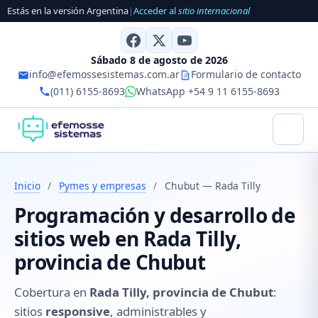
Estás en la versión Argentina
|
Acceder al
sitio internacional
Sábado 8 de agosto de 2026
info@efemossesistemas.com.ar
Formulario de contacto
(011) 6155-8693
WhatsApp +54 9 11 6155-8693
Inicio
/
Pymes y empresas
/
Chubut — Rada Tilly
Programación y desarrollo de
sitios web en Rada Tilly,
provincia de Chubut
Cobertura en
Rada Tilly, provincia de Chubut
:
sitios
responsive
, administrables y