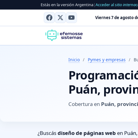
Estás en la versión Argentina
|
Acceder al
sitio internac
Viernes 7 de agosto d
Inicio
/
Pymes y empresas
/
B
Programación
Puán, provi
Cobertura en
Puán, provinc
¿Buscás
diseño de páginas web
en Puán, 