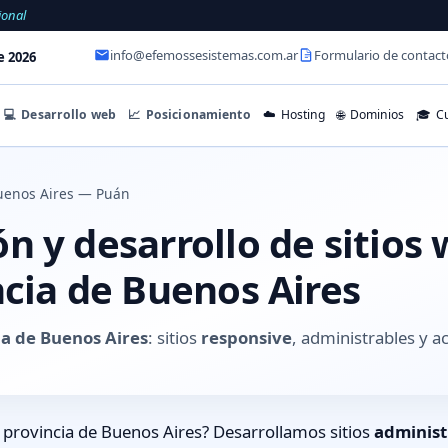
ional
info@efemossesistemas.com.ar
Formulario de contact
e 2026
💻
Desarrollo web
📈
Posicionamiento
☁️
Hosting
🌐
Dominios
🎓
Cu
uenos Aires — Puán
 y desarrollo de sitios
ncia de Buenos Aires
ia de Buenos Aires
: sitios
responsive
, administrables y 
provincia de Buenos Aires? Desarrollamos sitios
administ