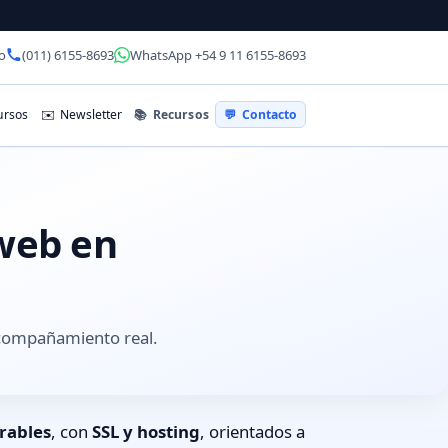
o
(011) 6155-8693
WhatsApp +54 9 11 6155-8693
📚
Recursos
rsos
✉️
Newsletter
💬
Contacto
 web en
acompañamiento real.
rables
, con
SSL y hosting
, orientados a