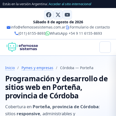
Estás en la versión Argentina
|
Acceder al
sitio internacional
Sábado 8 de agosto de 2026
info@efemossesistemas.com.ar
Formulario de contacto
(011) 6155-8693
WhatsApp +54 9 11 6155-8693
Inicio
/
Pymes y empresas
/
Córdoba — Porteña
Programación y desarrollo de
sitios web en Porteña,
provincia de Córdoba
Cobertura en
Porteña, provincia de Córdoba
:
sitios
responsive
, administrables y