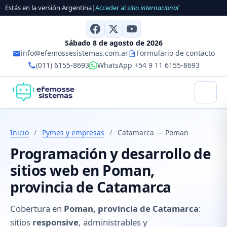
Estás en la versión Argentina
|
Acceder al
sitio internacional
Sábado 8 de agosto de 2026
info@efemossesistemas.com.ar
Formulario de contacto
(011) 6155-8693
WhatsApp +54 9 11 6155-8693
Inicio
/
Pymes y empresas
/
Catamarca — Poman
Programación y desarrollo de
sitios web en Poman,
provincia de Catamarca
Cobertura en
Poman, provincia de Catamarca
:
sitios
responsive
, administrables y