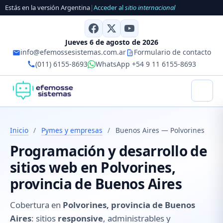
Estás en la versión Argentina
|
Acceder al
sitio internacional
Jueves 6 de agosto de 2026
info@efemossesistemas.com.ar
Formulario de contacto
(011) 6155-8693
WhatsApp +54 9 11 6155-8693
Inicio
/
Pymes y empresas
/
Buenos Aires — Polvorines
Programación y desarrollo de
sitios web en Polvorines,
provincia de Buenos Aires
Cobertura en
Polvorines, provincia de Buenos
Aires
: sitios
responsive
, administrables y