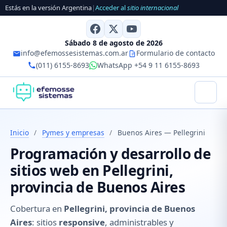
Estás en la versión Argentina
|
Acceder al
sitio internacional
Sábado 8 de agosto de 2026
info@efemossesistemas.com.ar
Formulario de contacto
(011) 6155-8693
WhatsApp +54 9 11 6155-8693
Inicio
/
Pymes y empresas
/
Buenos Aires — Pellegrini
Programación y desarrollo de
sitios web en Pellegrini,
provincia de Buenos Aires
Cobertura en
Pellegrini, provincia de Buenos
Aires
: sitios
responsive
, administrables y