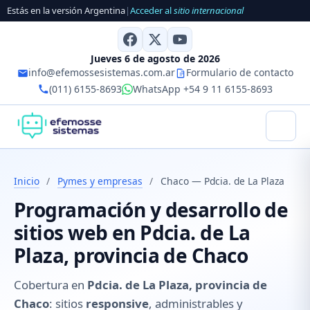
Estás en la versión Argentina
|
Acceder al
sitio internacional
Jueves 6 de agosto de 2026
info@efemossesistemas.com.ar
Formulario de contacto
(011) 6155-8693
WhatsApp +54 9 11 6155-8693
Inicio
/
Pymes y empresas
/
Chaco — Pdcia. de La Plaza
Programación y desarrollo de
sitios web en Pdcia. de La
Plaza, provincia de Chaco
Cobertura en
Pdcia. de La Plaza, provincia de
Chaco
: sitios
responsive
, administrables y