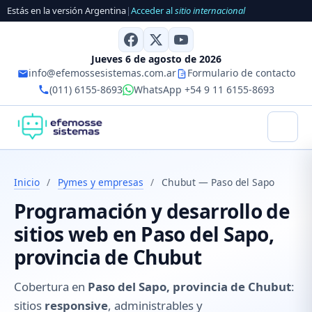
Estás en la versión Argentina
|
Acceder al
sitio internacional
Jueves 6 de agosto de 2026
info@efemossesistemas.com.ar
Formulario de contacto
(011) 6155-8693
WhatsApp +54 9 11 6155-8693
Inicio
/
Pymes y empresas
/
Chubut — Paso del Sapo
Programación y desarrollo de
sitios web en Paso del Sapo,
provincia de Chubut
Cobertura en
Paso del Sapo, provincia de Chubut
:
sitios
responsive
, administrables y