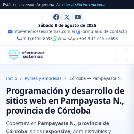
Estás en la versión Argentina
|
Acceder al
sitio internacional
Sábado 8 de agosto de 2026
info@efemossesistemas.com.ar
Formulario de contacto
(011) 6155-8693
WhatsApp +54 9 11 6155-8693
Inicio
/
Pymes y empresas
/
Córdoba — Pampayasta N.
Programación y desarrollo de
sitios web en Pampayasta N.,
provincia de Córdoba
Cobertura en
Pampayasta N., provincia de
Córdoba
: sitios
responsive
, administrables y