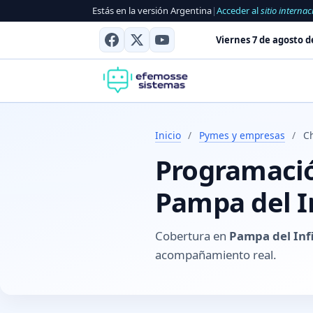
Estás en la versión Argentina
|
Acceder al
sitio internac
Viernes 7 de agosto d
Inicio
/
Pymes y empresas
/
C
Programación
Pampa del I
Cobertura en
Pampa del Inf
acompañamiento real.