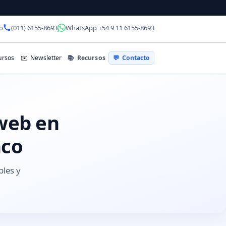
o
(011) 6155-8693
WhatsApp +54 9 11 6155-8693
📚
Recursos
rsos
✉️
Newsletter
💬
Contacto
 web en
aco
bles y