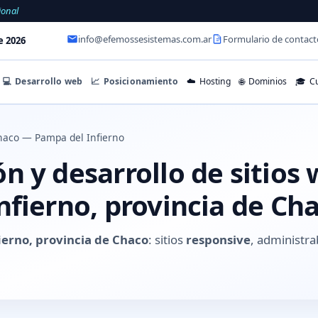
ional
info@efemossesistemas.com.ar
Formulario de contact
e 2026
💻
Desarrollo web
📈
Posicionamiento
☁️
Hosting
🌐
Dominios
🎓
Cu
haco — Pampa del Infierno
 y desarrollo de sitios
nfierno, provincia de Ch
ierno, provincia de Chaco
: sitios
responsive
, administra