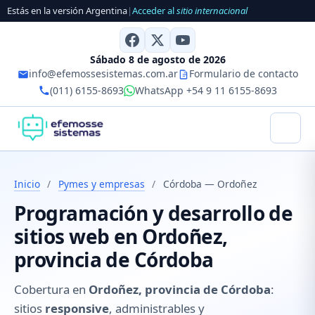
Estás en la versión Argentina
|
Acceder al
sitio internacional
Sábado 8 de agosto de 2026
info@efemossesistemas.com.ar
Formulario de contacto
(011) 6155-8693
WhatsApp +54 9 11 6155-8693
Inicio
/
Pymes y empresas
/
Córdoba — Ordoñez
Programación y desarrollo de
sitios web en Ordoñez,
provincia de Córdoba
Cobertura en
Ordoñez, provincia de Córdoba
:
sitios
responsive
, administrables y