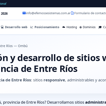
ional
info@efemossesistemas.com.ar
Formulario de contact
 2026
💻
Desarrollo web
📈
Posicionamiento
☁️
Hosting
🌐
Dominios
🎓
Cu
ntre Ríos — Ombú
 y desarrollo de sitios
ncia de Entre Ríos
ia de Entre Ríos
: sitios
responsive
, administrables y ac
provincia de Entre Ríos? Desarrollamos sitios
administr