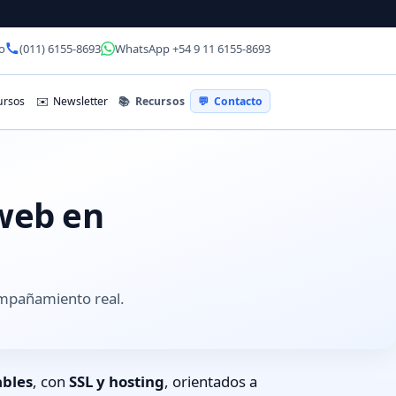
o
(011) 6155-8693
WhatsApp +54 9 11 6155-8693
📚
Recursos
rsos
✉️
Newsletter
💬
Contacto
 web en
ompañamiento real.
ables
, con
SSL y hosting
, orientados a