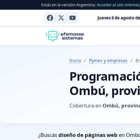
Estás en la versión Argentina
|
Acceder al
sitio internac
Jueves 6 de agosto de
Inicio
/
Pymes y empresas
/
E
Programación
Ombú, provi
Cobertura en
Ombú, provinc
¿Buscás
diseño de páginas web
en Ombú, 