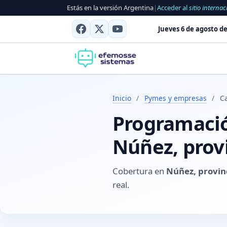
Estás en la versión Argentina
|
Acceder al
sitio internac
Jueves 6 de agosto de
Inicio
/
Pymes y empresas
/
Ca
Programación
Núñez, provi
Cobertura en
Núñez, provinc
real.