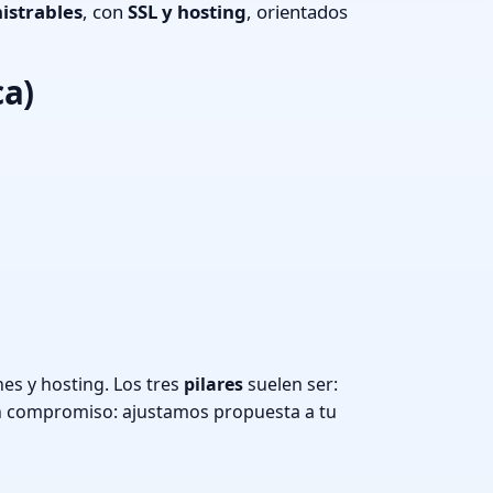
istrables
, con
SSL y hosting
, orientados
ca)
es y hosting. Los tres
pilares
suelen ser:
n compromiso: ajustamos propuesta a tu