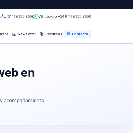
o
(011) 6155-8693
WhatsApp +54 9 11 6155-8693
📚
Recursos
rsos
✉️
Newsletter
💬
Contacto
 web en
s y acompañamiento