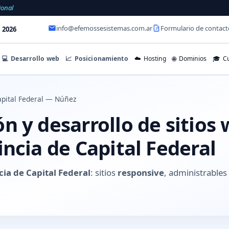
ional
info@efemossesistemas.com.ar
Formulario de contact
 2026
💻
Desarrollo web
📈
Posicionamiento
☁️
Hosting
🌐
Dominios
🎓
Cu
pital Federal — Núñez
 y desarrollo de sitios
ncia de Capital Federal
ia de Capital Federal
: sitios
responsive
, administrable