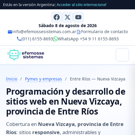
Estás en la versión Argentina
|
Acceder al
sitio internacional
Sábado 8 de agosto de 2026
info@efemossesistemas.com.ar
Formulario de contacto
(011) 6155-8693
WhatsApp +54 9 11 6155-8693
Inicio
/
Pymes y empresas
/
Entre Ríos — Nueva Vizcaya
Programación y desarrollo de
sitios web en Nueva Vizcaya,
provincia de Entre Ríos
Cobertura en
Nueva Vizcaya, provincia de Entre
Ríos
: sitios
responsive
, administrables y