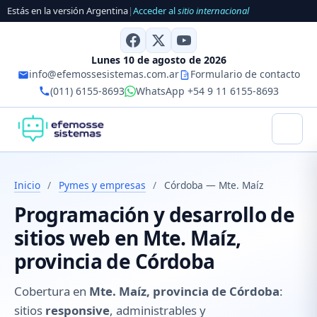
Estás en la versión Argentina
|
Acceder al
sitio internacional
Lunes 10 de agosto de 2026
info@efemossesistemas.com.ar
Formulario de contacto
(011) 6155-8693
WhatsApp +54 9 11 6155-8693
Inicio
/
Pymes y empresas
/
Córdoba — Mte. Maíz
Programación y desarrollo de
sitios web en Mte. Maíz,
provincia de Córdoba
Cobertura en
Mte. Maíz, provincia de Córdoba
:
sitios
responsive
, administrables y