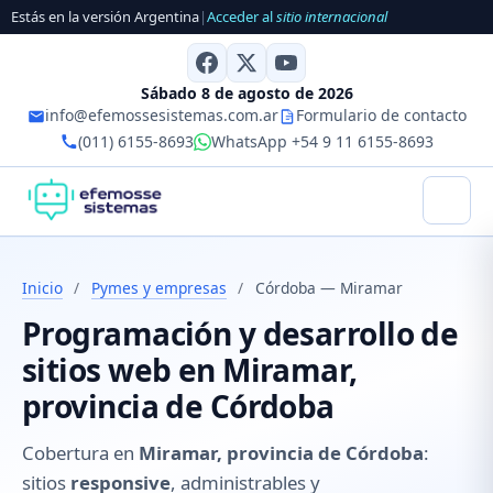
Estás en la versión Argentina
|
Acceder al
sitio internacional
Sábado 8 de agosto de 2026
info@efemossesistemas.com.ar
Formulario de contacto
(011) 6155-8693
WhatsApp +54 9 11 6155-8693
Inicio
/
Pymes y empresas
/
Córdoba — Miramar
Programación y desarrollo de
sitios web en Miramar,
provincia de Córdoba
Cobertura en
Miramar, provincia de Córdoba
:
sitios
responsive
, administrables y