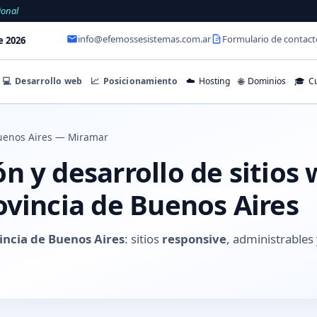
ional
info@efemossesistemas.com.ar
Formulario de contact
e 2026
💻
Desarrollo web
📈
Posicionamiento
☁️
Hosting
🌐
Dominios
🎓
Cu
uenos Aires — Miramar
 y desarrollo de sitios
ovincia de Buenos Aires
incia de Buenos Aires
: sitios
responsive
, administrable