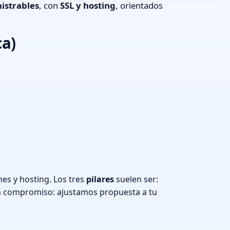
istrables
, con
SSL y hosting
, orientados
ca)
es y hosting. Los tres
pilares
suelen ser:
n compromiso: ajustamos propuesta a tu