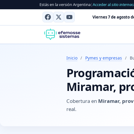
Estás en la versión Argentina
|
Acceder al
sitio internac
Viernes 7 de agosto d
Inicio
/
Pymes y empresas
/
B
Programación
Miramar, pr
Cobertura en
Miramar, prov
real.