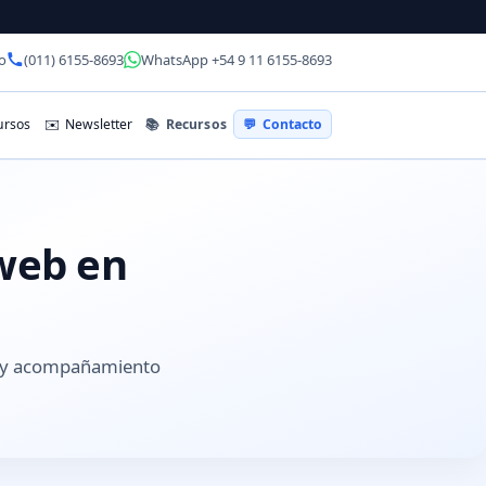
o
(011) 6155-8693
WhatsApp +54 9 11 6155-8693
📚
Recursos
rsos
✉️
Newsletter
💬
Contacto
 web en
s y acompañamiento