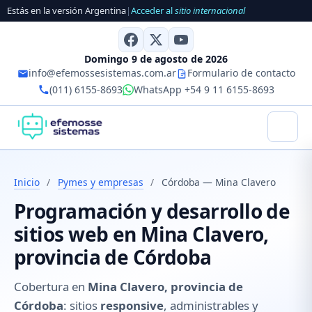
Estás en la versión Argentina
|
Acceder al
sitio internacional
Domingo 9 de agosto de 2026
info@efemossesistemas.com.ar
Formulario de contacto
(011) 6155-8693
WhatsApp +54 9 11 6155-8693
Inicio
/
Pymes y empresas
/
Córdoba — Mina Clavero
Programación y desarrollo de
sitios web en Mina Clavero,
provincia de Córdoba
Cobertura en
Mina Clavero, provincia de
Córdoba
: sitios
responsive
, administrables y