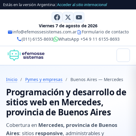
Estás en la versión Argentina
|
Acceder al
sitio internacional
Viernes 7 de agosto de 2026
info@efemossesistemas.com.ar
Formulario de contacto
(011) 6155-8693
WhatsApp +54 9 11 6155-8693
Inicio
/
Pymes y empresas
/
Buenos Aires — Mercedes
Programación y desarrollo de
sitios web en Mercedes,
provincia de Buenos Aires
Cobertura en
Mercedes, provincia de Buenos
Aires
: sitios
responsive
, administrables y