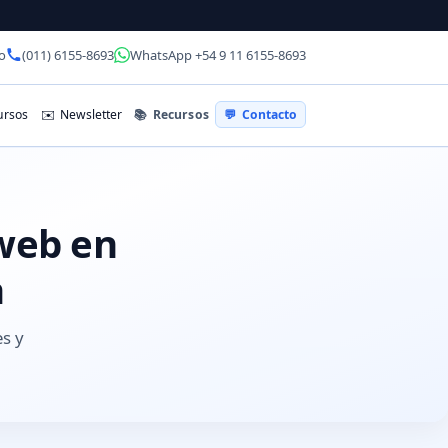
o
(011) 6155-8693
WhatsApp +54 9 11 6155-8693
📚
Recursos
rsos
✉️
Newsletter
💬
Contacto
 web en
a
es y