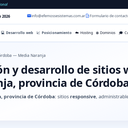
ional
info@efemossesistemas.com.ar
Formulario de contact
e 2026
💻
Desarrollo web
📈
Posicionamiento
☁️
Hosting
🌐
Dominios
🎓
Cu
órdoba — Media Naranja
 y desarrollo de sitios
ja, provincia de Córdob
, provincia de Córdoba
: sitios
responsive
, administrabl