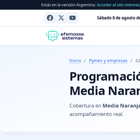
Estás en la versión Argentina
|
Acceder al
sitio internac
Sábado 8 de agosto d
Inicio
/
Pymes y empresas
/
C
Programación
Media Naran
Cobertura en
Media Naranja
acompañamiento real.