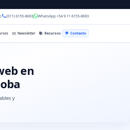
o
(011) 6155-8693
WhatsApp +54 9 11 6155-8693
📚
Recursos
rsos
✉️
Newsletter
💬
Contacto
 web en
doba
ables y