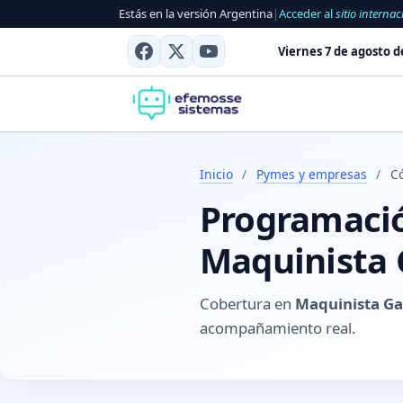
Estás en la versión Argentina
|
Acceder al
sitio internac
Viernes 7 de agosto d
Inicio
/
Pymes y empresas
/
Có
Programación
Maquinista G
Cobertura en
Maquinista Gal
acompañamiento real.