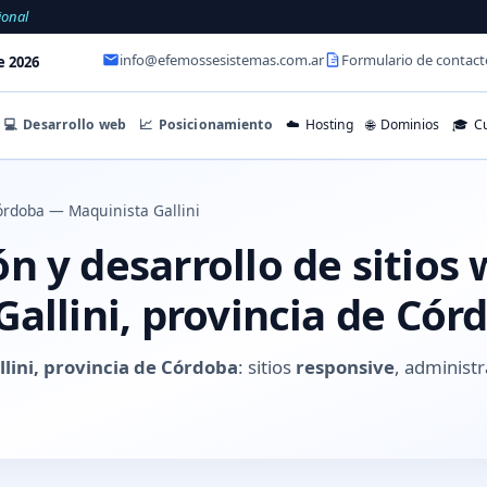
ional
info@efemossesistemas.com.ar
Formulario de contact
e 2026
💻
Desarrollo web
📈
Posicionamiento
☁️
Hosting
🌐
Dominios
🎓
Cu
rdoba — Maquinista Gallini
 y desarrollo de sitios
allini, provincia de Cór
lini, provincia de Córdoba
: sitios
responsive
, administr