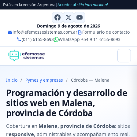
Estás en la versión Argentina
|
Acceder al
sitio internacional
Domingo 9 de agosto de 2026
info@efemossesistemas.com.ar
Formulario de contacto
(011) 6155-8693
WhatsApp +54 9 11 6155-8693
Inicio
/
Pymes y empresas
/
Córdoba — Malena
Programación y desarrollo de
sitios web en Malena,
provincia de Córdoba
Cobertura en
Malena, provincia de Córdoba
: sitios
responsive
, administrables y acompañamiento real.